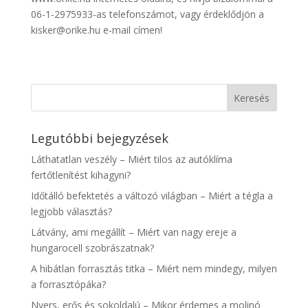
06-1-2975933-as telefonszámot, vagy érdeklődjön a
kisker@orike.hu e-mail címen!
Legutóbbi bejegyzések
Láthatatlan veszély – Miért tilos az autóklíma
fertőtlenítést kihagyni?
Időtálló befektetés a változó világban – Miért a tégla a
legjobb választás?
Látvány, ami megállít – Miért van nagy ereje a
hungarocell szobrászatnak?
A hibátlan forrasztás titka – Miért nem mindegy, milyen
a forrasztópáka?
Nyers, erős és sokoldalú – Mikor érdemes a molinó