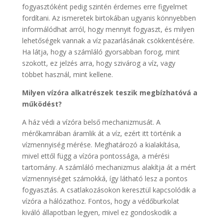
fogyasztóként pedig szintén érdemes erre figyelmet
fordítani. Az ismeretek birtokában ugyanis könnyebben
informálódhat arról, hogy mennyit fogyaszt, és milyen
lehetőségek vannak a víz pazarlásának csökkentésére.
Ha látja, hogy a számláló gyorsabban forog, mint
szokott, ez jelzés arra, hogy szivárog a víz, vagy
többet használ, mint kellene.
Milyen vízóra alkatrészek teszik megbízhatóvá a
működést?
A ház védi a vízóra belső mechanizmusát. A
mérőkamrában áramlik át a víz, ezért itt történik a
vízmennyiség mérése. Meghatározó a kialakítása,
mivel ettől függ a vízóra pontossága, a mérési
tartomány. A számláló mechanizmus alakítja át a mért
vízmennyiséget számokká, így látható lesz a pontos
fogyasztás. A csatlakozásokon keresztül kapcsolódik a
vízóra a hálózathoz. Fontos, hogy a védőburkolat
kiváló állapotban legyen, mivel ez gondoskodik a