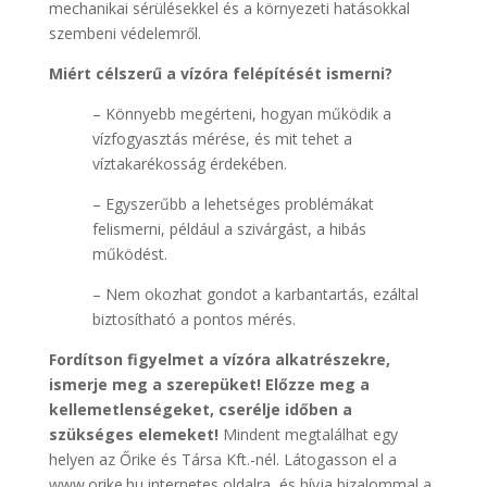
mechanikai sérülésekkel és a környezeti hatásokkal
szembeni védelemről.
Miért célszerű a vízóra felépítését ismerni?
– Könnyebb megérteni, hogyan működik a
vízfogyasztás mérése, és mit tehet a
víztakarékosság érdekében.
– Egyszerűbb a lehetséges problémákat
felismerni, például a szivárgást, a hibás
működést.
– Nem okozhat gondot a karbantartás, ezáltal
biztosítható a pontos mérés.
Fordítson figyelmet a vízóra alkatrészekre,
ismerje meg a szerepüket! Előzze meg a
kellemetlenségeket, cserélje időben a
szükséges elemeket!
Mindent megtalálhat egy
helyen az Őrike és Társa Kft.-nél. Látogasson el a
www.orike.hu internetes oldalra, és hívja bizalommal a