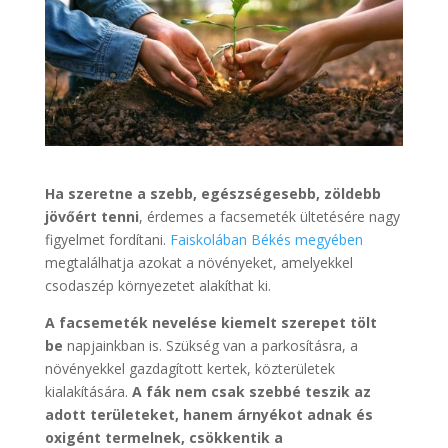
Ha szeretne a szebb, egészségesebb, zöldebb
jövőért tenni
, érdemes a facsemeték ültetésére nagy
figyelmet fordítani.
Faiskolában Békés megyében
megtalálhatja azokat a növényeket, amelyekkel
csodaszép környezetet alakíthat ki.
A facsemeték nevelése kiemelt szerepet tölt
be
napjainkban is. Szükség van a parkosításra, a
növényekkel gazdagított kertek, közterületek
kialakítására.
A fák nem csak szebbé teszik az
adott területeket, hanem árnyékot adnak és
oxigént termelnek, csökkentik a