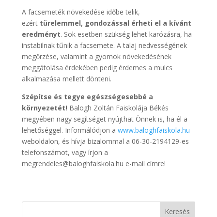
A facsemeték növekedése időbe telik,
ezért
türelemmel, gondozással érheti el a kívánt
eredményt
. Sok esetben szükség lehet karózásra, ha
instabilnak tűnik a facsemete. A talaj nedvességének
megőrzése, valamint a gyomok növekedésének
meggátolása érdekében pedig érdemes a mulcs
alkalmazása mellett dönteni.
Szépítse és tegye egészségesebbé a
környezetét!
Balogh Zoltán Faiskolája Békés
megyében nagy segítséget nyújthat Önnek is, ha él a
lehetőséggel. Informálódjon a
www.baloghfaiskola.hu
weboldalon, és hívja bizalommal a 06-30-2194129-es
telefonszámot, vagy írjon a
megrendeles@baloghfaiskola.hu e-mail címre!