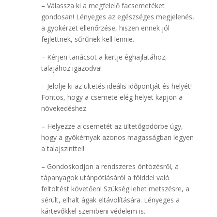
– Válassza ki a megfelelő facsemetéket
gondosan! Lényeges az egészséges megjelenés,
a gyökérzet ellenőrzése, hiszen ennek jól
fejlettnek, sűrűnek kell lennie.
– Kérjen tanácsot a kertje éghajlatához,
talajához igazodva!
– Jelölje ki az ültetés ideális időpontját és helyét!
Fontos, hogy a csemete elég helyet kapjon a
növekedéshez.
– Helyezze a csemetét az ültetőgödörbe úgy,
hogy a gyökérnyak azonos magasságban legyen
a talajszinttel!
– Gondoskodjon a rendszeres öntözésről, a
tápanyagok utánpótlásáról a földdel való
feltöltést követően! Szükség lehet metszésre, a
sérült, elhalt ágak eltávolítására. Lényeges a
kártevőkkel szembeni védelem is.