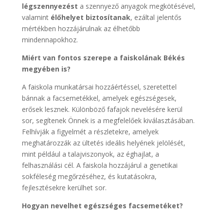
légszennyezést
a szennyező anyagok megkötésével,
valamint
élőhelyet biztosítanak
, ezáltal jelentős
mértékben hozzájárulnak az élhetőbb
mindennapokhoz.
Miért van fontos szerepe a faiskolának Békés
megyében is?
A faiskola munkatársai hozzáértéssel, szeretettel
bánnak a facsemetékkel, amelyek egészségesek,
erősek lesznek. Különböző fafajok nevelésére kerül
sor, segítenek Önnek is a megfelelőek kiválasztásában.
Felhívják a figyelmét a részletekre, amelyek
meghatározzák az ültetés ideális helyének jelölését,
mint például a talajviszonyok, az éghajlat, a
felhasználási cél. A faiskola hozzájárul a genetikai
sokféleség megőrzéséhez, és kutatásokra,
fejlesztésekre kerülhet sor.
Hogyan nevelhet egészséges facsemetéket?