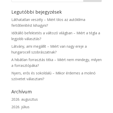
Legutóbbi bejegyzések
Láthatatlan veszély – Miért tilos az autóklíma
fertőtlenítést kihagyni?
Időtálló befektetés a változó világban – Miért a tégla a
legjobb választás?
Látvány, ami megállít – Miért van nagy ereje a
hungarocell szobrászatnak?
A hibátlan forrasztás titka – Miért nem mindegy, milyen
a forrasztópáka?
Nyers, erős és sokoldalú – Mikor érdemes a molinó
szövetet választani?
Archívum
2026. augusztus
2026. július