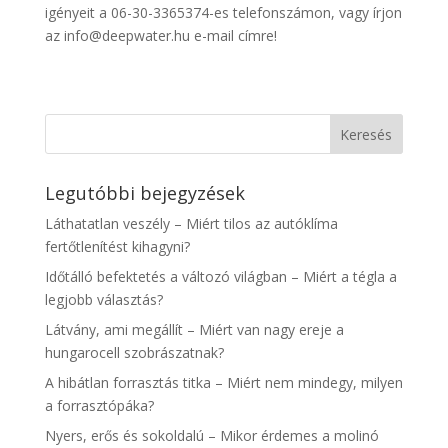
igényeit a 06-30-3365374-es telefonszámon, vagy írjon
az info@deepwater.hu e-mail címre!
Legutóbbi bejegyzések
Láthatatlan veszély – Miért tilos az autóklíma
fertőtlenítést kihagyni?
Időtálló befektetés a változó világban – Miért a tégla a
legjobb választás?
Látvány, ami megállít – Miért van nagy ereje a
hungarocell szobrászatnak?
A hibátlan forrasztás titka – Miért nem mindegy, milyen
a forrasztópáka?
Nyers, erős és sokoldalú – Mikor érdemes a molinó