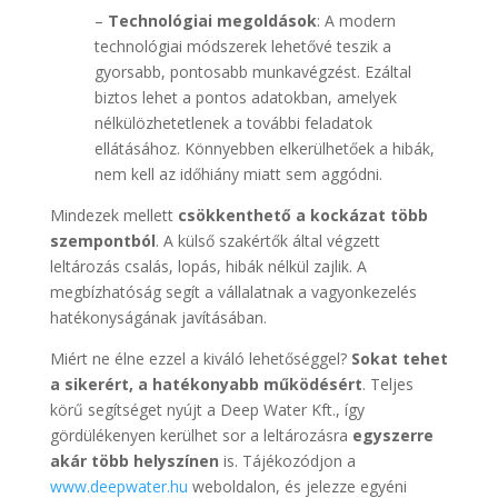
–
Technológiai megoldások
: A modern
technológiai módszerek lehetővé teszik a
gyorsabb, pontosabb munkavégzést. Ezáltal
biztos lehet a pontos adatokban, amelyek
nélkülözhetetlenek a további feladatok
ellátásához. Könnyebben elkerülhetőek a hibák,
nem kell az időhiány miatt sem aggódni.
Mindezek mellett
csökkenthető a kockázat több
szempontból
. A külső szakértők által végzett
leltározás csalás, lopás, hibák nélkül zajlik. A
megbízhatóság segít a vállalatnak a vagyonkezelés
hatékonyságának javításában.
Miért ne élne ezzel a kiváló lehetőséggel?
Sokat tehet
a sikerért, a hatékonyabb működésért
. Teljes
körű segítséget nyújt a Deep Water Kft., így
gördülékenyen kerülhet sor a leltározásra
egyszerre
akár több helyszínen
is. Tájékozódjon a
www.deepwater.hu
weboldalon, és jelezze egyéni