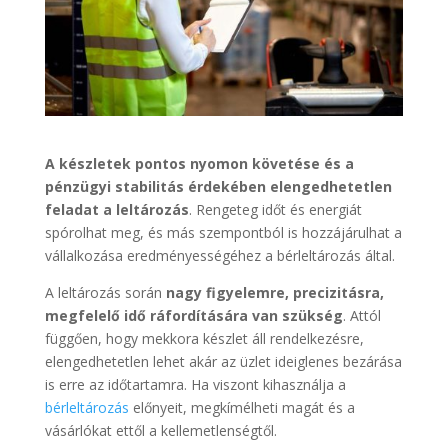
A készletek pontos nyomon követése és a
pénzügyi stabilitás érdekében elengedhetetlen
feladat a leltározás
. Rengeteg időt és energiát
spórolhat meg, és más szempontból is hozzájárulhat a
vállalkozása eredményességéhez a bérleltározás által.
A leltározás során
nagy figyelemre, precizitásra,
megfelelő idő ráfordítására van szükség
. Attól
függően, hogy mekkora készlet áll rendelkezésre,
elengedhetetlen lehet akár az üzlet ideiglenes bezárása
is erre az időtartamra. Ha viszont kihasználja a
bérleltározás
előnyeit, megkímélheti magát és a
vásárlókat ettől a kellemetlenségtől.