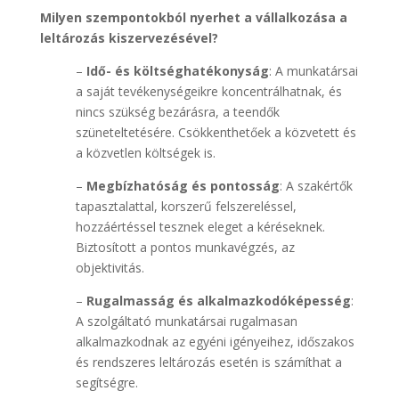
Milyen szempontokból nyerhet a vállalkozása a
leltározás kiszervezésével?
–
Idő- és költséghatékonyság
: A munkatársai
a saját tevékenységeikre koncentrálhatnak, és
nincs szükség bezárásra, a teendők
szüneteltetésére. Csökkenthetőek a közvetett és
a közvetlen költségek is.
–
Megbízhatóság és pontosság
: A szakértők
tapasztalattal, korszerű felszereléssel,
hozzáértéssel tesznek eleget a kéréseknek.
Biztosított a pontos munkavégzés, az
objektivitás.
–
Rugalmasság és alkalmazkodóképesség
:
A szolgáltató munkatársai rugalmasan
alkalmazkodnak az egyéni igényeihez, időszakos
és rendszeres leltározás esetén is számíthat a
segítségre.