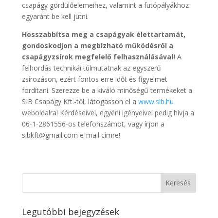
csapágy gördülőelemeihez, valamint a futópályákhoz
egyaránt be kell jutni.
Hosszabbítsa meg a csapágyak élettartamát,
gondoskodjon a megbízható működésről a
csapágyzsírok megfelelő felhasználásával!
A
felhordás technikái túlmutatnak az egyszerű
zsírozáson, ezért fontos erre időt és figyelmet
fordítani. Szerezze be a kiváló minőségű termékeket a
SIB Csapágy Kft.-től, látogasson el a
www.sib.hu
weboldalra! Kérdéseivel, egyéni igényeivel pedig hívja a
06-1-2861556-os telefonszámot, vagy írjon a
sibkft@gmail.com e-mail címre!
Legutóbbi bejegyzések