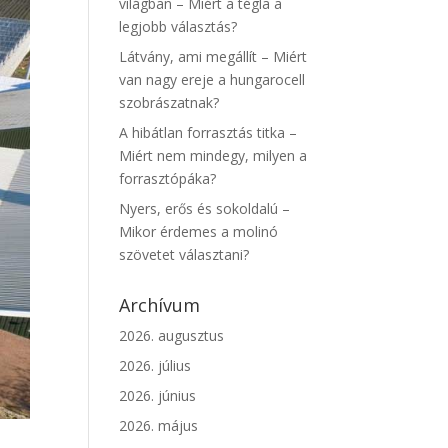
világban – Miért a tégla a
legjobb választás?
Látvány, ami megállít – Miért
van nagy ereje a hungarocell
szobrászatnak?
A hibátlan forrasztás titka –
Miért nem mindegy, milyen a
forrasztópáka?
Nyers, erős és sokoldalú –
Mikor érdemes a molinó
szövetet választani?
Archívum
2026. augusztus
2026. július
2026. június
2026. május