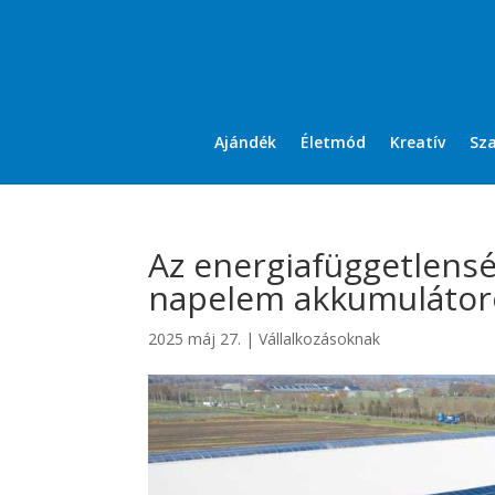
Ajándék
Életmód
Kreatív
Sz
Az energiafüggetlens
napelem akkumulátor
2025 máj 27.
|
Vállalkozásoknak