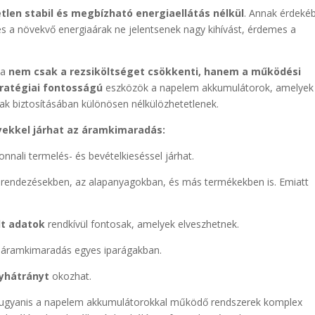
tlen stabil és megbízható energiaellátás nélkül
. Annak érdeké
s a növekvő energiaárak ne jelentsenek nagy kihívást, érdemes a
ia
nem csak a rezsiköltséget csökkenti, hanem a működési
tratégiai fontosságú
eszközök a napelem akkumulátorok, amelyek
ak biztosításában különösen nélkülözhetetlenek.
yekkel járhat az áramkimaradás:
zonnali termelés- és bevételkieséssel járhat.
rendezésekben, az alapanyagokban, és más termékekben is. Emiatt
lt adatok
rendkívül fontosak, amelyek elveszhetnek.
z áramkimaradás egyes iparágakban.
yhátrányt
okozhat.
 ugyanis a napelem akkumulátorokkal működő rendszerek komplex