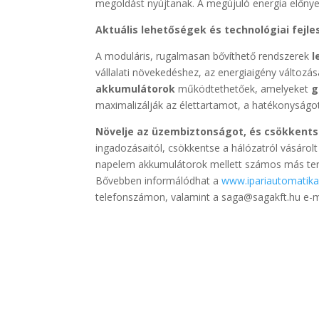
megoldást nyújtanak. A megújuló energia előnyei
Aktuális lehetőségek és technológiai fejle
A moduláris, rugalmasan bővíthető rendszerek
l
vállalati növekedéshez, az energiaigény változá
akkumulátorok
működtethetőek, amelyeket
g
maximalizálják az élettartamot, a hatékonyságot
Növelje az üzembiztonságot, és csökkents
ingadozásaitól, csökkentse a hálózatról vásárol
napelem akkumulátorok mellett számos más term
Bővebben informálódhat a
www.ipariautomatik
telefonszámon, valamint a saga@sagakft.hu e-m