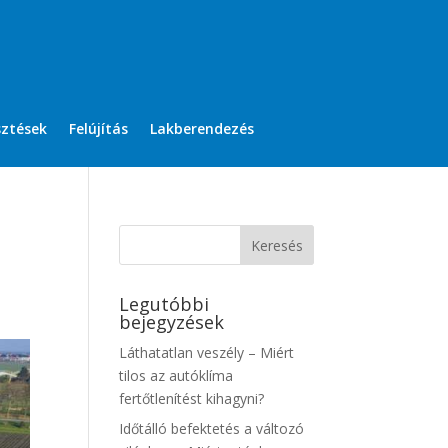
sztések
Felújítás
Lakberendezés
Legutóbbi
bejegyzések
Láthatatlan veszély – Miért
tilos az autóklíma
fertőtlenítést kihagyni?
Időtálló befektetés a változó