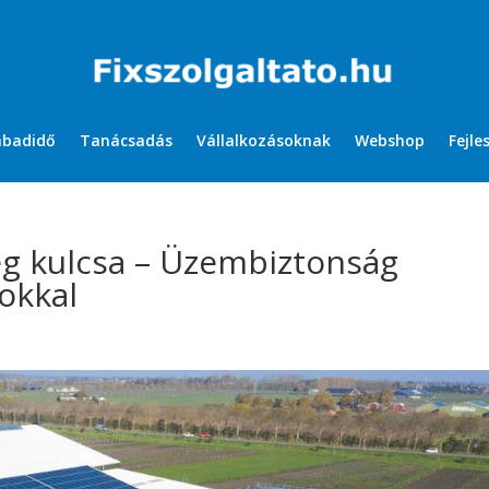
abadidő
Tanácsadás
Vállalkozásoknak
Webshop
Fejle
ég kulcsa – Üzembiztonság
okkal