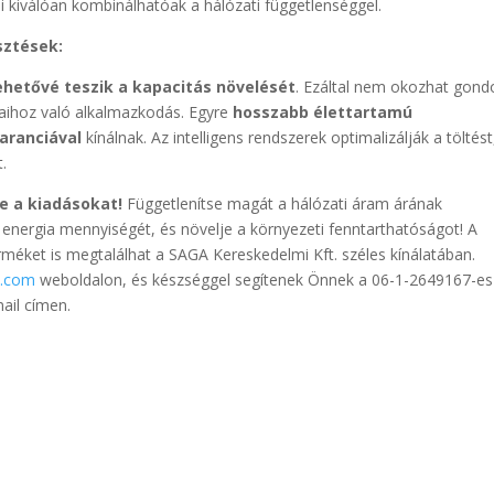
 kiválóan kombinálhatóak a hálózati függetlenséggel.
sztések:
ehetővé teszik a kapacitás növelését
. Ezáltal nem okozhat gond
saihoz való alkalmazkodás. Egyre
hosszabb élettartamú
aranciával
kínálnak. Az intelligens rendszerek optimalizálják a töltést
.
e a kiadásokat!
Függetlenítse magát a hálózati áram árának
t energia mennyiségét, és növelje a környezeti fenntarthatóságot! A
éket is megtalálhat a SAGA Kereskedelmi Kft. széles kínálatában.
a.com
weboldalon, és készséggel segítenek Önnek a 06-1-2649167-es
ail címen.