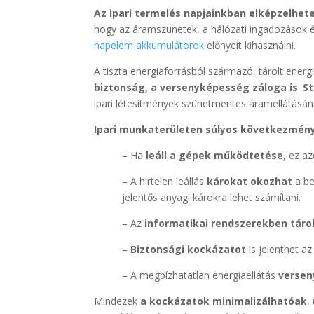
Az ipari termelés napjainkban elképzelhete
hogy az áramszünetek, a hálózati ingadozások é
napelem akkumulátorok
előnyeit kihasználni.
A tiszta energiaforrásból származó, tárolt energ
biztonság, a versenyképesség záloga is
.
S
ipari létesítmények szünetmentes áramellátásán
Ipari munkaterületen súlyos következmén
– Ha
leáll a gépek működtetése
, ez a
– A hirtelen leállás
károkat okozhat
a be
jelentős anyagi károkra lehet számítani.
– Az
informatikai rendszerekben táro
–
Biztonsági kockázatot
is jelenthet a
– A megbízhatatlan energiaellátás
versen
Mindezek
a kockázatok minimalizálhatóak
,