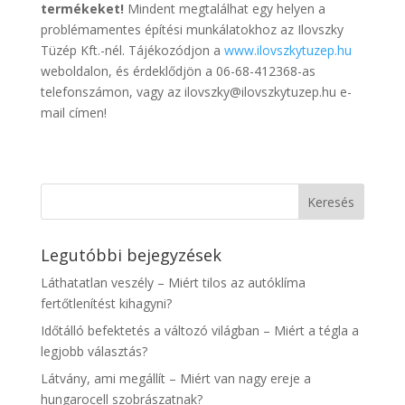
termékeket!
Mindent megtalálhat egy helyen a
problémamentes építési munkálatokhoz az Ilovszky
Tüzép Kft.-nél. Tájékozódjon a
www.ilovszkytuzep.hu
weboldalon, és érdeklődjön a 06-68-412368-as
telefonszámon, vagy az ilovszky@ilovszkytuzep.hu e-
mail címen!
Legutóbbi bejegyzések
Láthatatlan veszély – Miért tilos az autóklíma
fertőtlenítést kihagyni?
Időtálló befektetés a változó világban – Miért a tégla a
legjobb választás?
Látvány, ami megállít – Miért van nagy ereje a
hungarocell szobrászatnak?