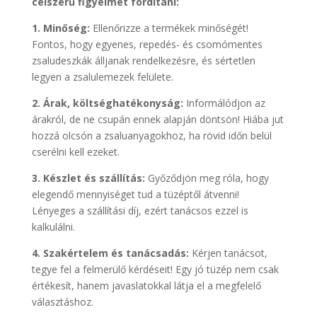
célszerű figyelmet fordítani:
1. Minőség:
Ellenőrizze a termékek minőségét!
Fontos, hogy egyenes, repedés- és csomómentes
zsaludeszkák álljanak rendelkezésre, és sértetlen
legyen a zsalulemezek felülete.
2. Árak, költséghatékonyság:
Informálódjon az
árakról, de ne csupán ennek alapján döntsön! Hiába jut
hozzá olcsón a zsaluanyagokhoz, ha rövid időn belül
cserélni kell ezeket.
3. Készlet és szállítás:
Győződjön meg róla, hogy
elegendő mennyiséget tud a tüzéptől átvenni!
Lényeges a szállítási díj, ezért tanácsos ezzel is
kalkulálni.
4. Szakértelem és tanácsadás:
Kérjen tanácsot,
tegye fel a felmerülő kérdéseit! Egy jó tüzép nem csak
értékesít, hanem javaslatokkal látja el a megfelelő
választáshoz.