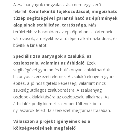
A zsaluanyagok megválasztása nem egyszerű
feladat.
Körültekintő tájékozódással, megbízható
tüzép segítségével garantálható az építmények
alapjainak stabilitása, tartóssága
. Más
területekhez hasonlóan az építőiparban is történnek
változások, amelyekhez a tüzépen alkalmazkodnak, és
bővítik a kínálatot.
Speciális zsaluanyagok a zsalukő, az
oszlopzsalu, valamint az áthidaló
. Ezek
segítségével gyorsan és hatékonyan kialakíthatóak
bizonyos szerkezeti elemek. A zsalukő előnye a gyors
építés, a jó hőszigetelő képesség, valamint nincs
szükség utólagos zsalubontásra. A zsaluanyag
oszlopok kialakítására az oszlopzsalu alkalmas. Az
áthidalók pedig kiemelt szerepet töltenek be a
nyílászárók feletti falszerkezet megtámasztásában.
Válasszon a projekt igényeinek és a
költségvetésének megfelelő