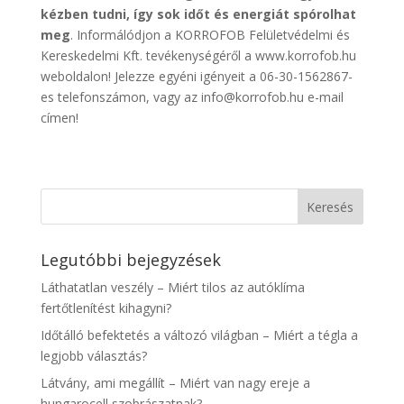
kézben tudni, így sok időt és energiát spórolhat
meg
. Informálódjon a KORROFOB Felületvédelmi és
Kereskedelmi Kft. tevékenységéről a www.korrofob.hu
weboldalon! Jelezze egyéni igényeit a 06-30-1562867-
es telefonszámon, vagy az info@korrofob.hu e-mail
címen!
Legutóbbi bejegyzések
Láthatatlan veszély – Miért tilos az autóklíma
fertőtlenítést kihagyni?
Időtálló befektetés a változó világban – Miért a tégla a
legjobb választás?
Látvány, ami megállít – Miért van nagy ereje a
hungarocell szobrászatnak?