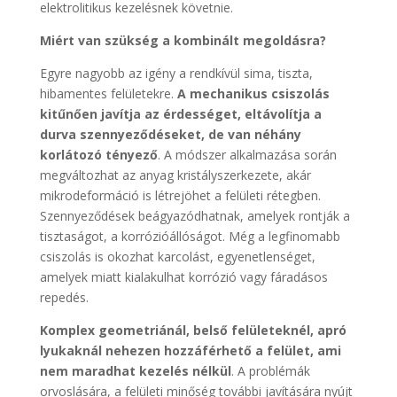
elektrolitikus kezelésnek követnie.
Miért van szükség a kombinált megoldásra?
Egyre nagyobb az igény a rendkívül sima, tiszta,
hibamentes felületekre.
A mechanikus csiszolás
kitűnően javítja az érdességet, eltávolítja a
durva szennyeződéseket, de van néhány
korlátozó tényező
. A módszer alkalmazása során
megváltozhat az anyag kristályszerkezete, akár
mikrodeformáció is létrejöhet a felületi rétegben.
Szennyeződések beágyazódhatnak, amelyek rontják a
tisztaságot, a korrózióállóságot. Még a legfinomabb
csiszolás is okozhat karcolást, egyenetlenséget,
amelyek miatt kialakulhat korrózió vagy fáradásos
repedés.
Komplex geometriánál, belső felületeknél, apró
lyukaknál nehezen hozzáférhető a felület, ami
nem maradhat kezelés nélkül
. A problémák
orvoslására, a felületi minőség további javítására nyújt