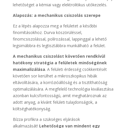
lehetőséget a kémiai vagy elektrolitikus utókezelés.
Alapozás: a mechanikus csiszolás szerepe
Ez a lépés alapozza meg a felületet a későbbi
finomításokhoz. Durva köszörüléssel,
finomcsiszolással, polírozással, lappinggal a lehető
legsimábbra és legtisztábbra munkálható a felület.
A mechanikus csiszolást követően rendkívül
hatékony stratégia a felületek minőségének
maximalizálása
. A felületi érdesség csökkentését
követően sor kerülhet a mikroszkopikus hibák
eltávolítására, a korrózióállóság és a tisztíthatóság
optimalizálására. A megfelelő technológia kiválasztása
azonban kulcsfontosságú, amit meghatároznak az
adott anyag, a kívánt felületi tulajdonságok, a
költséghatékonyság.
Bízza profikra a szükséges eljárások
alkalmazását!
Lehetősége van mindent egy