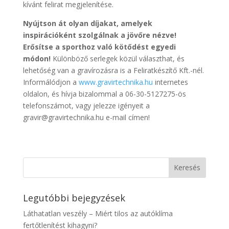
kívánt felirat megjelenítése.
Nyújtson át olyan díjakat, amelyek
inspirációként szolgálnak a jövőre nézve!
Erősítse a sporthoz való kötődést egyedi
módon!
Különböző serlegek közül választhat, és
lehetőség van a gravírozásra is a Feliratkészítő Kft.-nél.
Informálódjon a
www.gravirtechnika.hu
internetes
oldalon, és hívja bizalommal a 06-30-5127275-ös
telefonszámot, vagy jelezze igényeit a
gravir@gravirtechnika.hu e-mail címen!
Legutóbbi bejegyzések
Láthatatlan veszély – Miért tilos az autóklíma
fertőtlenítést kihagyni?