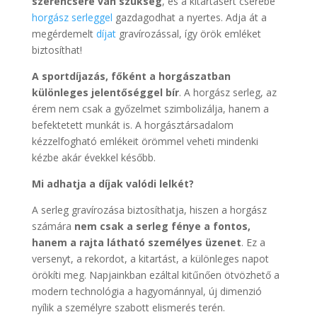
szerencsére van szükség
, és a kitartásért cserébe
horgász serleggel
gazdagodhat a nyertes. Adja át a
megérdemelt
díjat
gravírozással, így örök emléket
biztosíthat!
A sportdíjazás, főként a horgászatban
különleges jelentőséggel bír
. A horgász serleg, az
érem nem csak a győzelmet szimbolizálja, hanem a
befektetett munkát is. A horgásztársadalom
kézzelfogható emlékeit örömmel veheti mindenki
kézbe akár évekkel később.
Mi adhatja a díjak valódi lelkét?
A serleg gravírozása biztosíthatja, hiszen a horgász
számára
nem csak a serleg fénye a fontos,
hanem a rajta látható személyes üzenet
. Ez a
versenyt, a rekordot, a kitartást, a különleges napot
örökíti meg. Napjainkban ezáltal kitűnően ötvözhető a
modern technológia a hagyománnyal, új dimenzió
nyílik a személyre szabott elismerés terén.