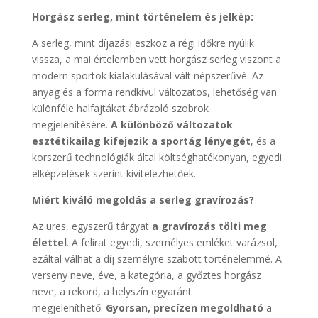
Horgász serleg, mint történelem és jelkép:
A serleg, mint díjazási eszköz a régi időkre nyúlik
vissza, a mai értelemben vett horgász serleg viszont a
modern sportok kialakulásával vált népszerűvé. Az
anyag és a forma rendkívül változatos, lehetőség van
különféle halfajtákat ábrázoló szobrok
megjelenítésére.
A különböző változatok
esztétikailag kifejezik a sportág lényegét
, és a
korszerű technológiák által költséghatékonyan, egyedi
elképzelések szerint kivitelezhetőek.
Miért kiváló megoldás a serleg gravírozás?
Az üres, egyszerű tárgyat
a gravírozás tölti meg
élettel
. A felirat egyedi, személyes emléket varázsol,
ezáltal válhat a díj személyre szabott történelemmé. A
verseny neve, éve, a kategória, a győztes horgász
neve, a rekord, a helyszín egyaránt
megjeleníthető.
Gyorsan, precízen megoldható
a