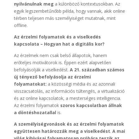
nyilvánulnak meg
a különböző kontextusokban. Az
egyik legszembetűnőbb példa, hogy vannak, akik online
térben teljesen más személyiséget mutatnak, mint
offline.
Az érzelmi folyamatok és a viselkedés
kapcsolata – Hogyan hat a digitális kor?
Az érzelmek nem csak belső állapotok, hanem
erőteljes motivátorok is. Éppen ezért alapvetően
befolyásolják a viselkedést.
A 21. században számos
új tényező befolyásolja az érzelmi
folyamatokat:
a közösségi média és az azonnali
visszacsatolás, az információs túltengés, a virtualizáció
és az online kapcsolatok, a mesterséges intelligencia.
Az érzelmi folyamatok
szoros kapcsolatban állnak
a döntéshozatallal
is.
A személyiségvonások és az érzelmi folyamatok
együttesen határozzák meg a viselkedést
.
A mai
világ kihívásai folyamatosan próbára teszik az