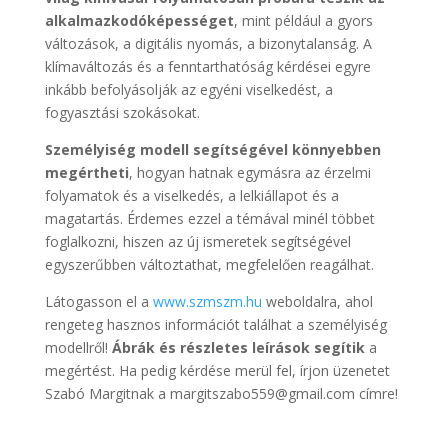
alkalmazkodóképességet
, mint például a gyors
változások, a digitális nyomás, a bizonytalanság. A
klímaváltozás és a fenntarthatóság kérdései egyre
inkább befolyásolják az egyéni viselkedést, a
fogyasztási szokásokat.
Személyiség modell segítségével könnyebben
megértheti
, hogyan hatnak egymásra az érzelmi
folyamatok és a viselkedés, a lelkiállapot és a
magatartás. Érdemes ezzel a témával minél többet
foglalkozni, hiszen az új ismeretek segítségével
egyszerűbben változtathat, megfelelően reagálhat.
Látogasson el a
www.szmszm.hu
weboldalra, ahol
rengeteg hasznos információt találhat a személyiség
modellről!
Ábrák és részletes leírások segítik
a
megértést. Ha pedig kérdése merül fel, írjon üzenetet
Szabó Margitnak a margitszabo559@gmail.com címre!