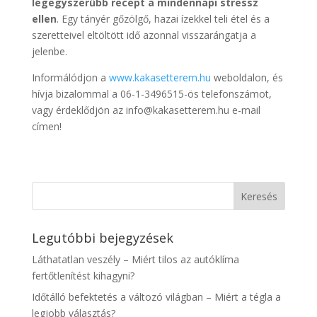
legegyszerűbb recept a mindennapi stressz
ellen
. Egy tányér gőzölgő, hazai ízekkel teli étel és a
szeretteivel eltöltött idő azonnal visszarángatja a
jelenbe.
Informálódjon a
www.kakasetterem.hu
weboldalon, és
hívja bizalommal a 06-1-3496515-ös telefonszámot,
vagy érdeklődjön az info@kakasetterem.hu e-mail
címen!
Legutóbbi bejegyzések
Láthatatlan veszély – Miért tilos az autóklíma
fertőtlenítést kihagyni?
Időtálló befektetés a változó világban – Miért a tégla a
legjobb választás?