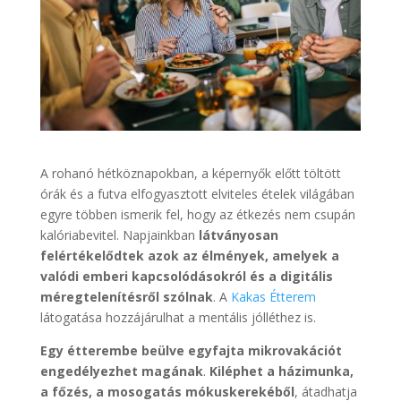
A rohanó hétköznapokban, a képernyők előtt töltött
órák és a futva elfogyasztott elviteles ételek világában
egyre többen ismerik fel, hogy az étkezés nem csupán
kalóriabevitel. Napjainkban
látványosan
felértékelődtek azok az élmények, amelyek a
valódi emberi kapcsolódásokról és a digitális
méregtelenítésről szólnak
. A
Kakas Étterem
látogatása hozzájárulhat a mentális jólléthez is.
Egy étterembe beülve egyfajta mikrovakációt
engedélyezhet magának
.
Kiléphet a házimunka,
a főzés, a mosogatás mókuskerekéből
, átadhatja