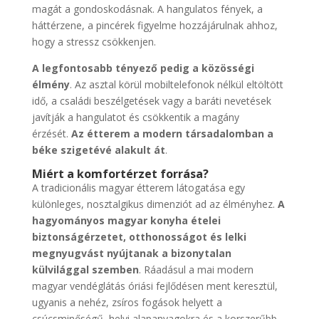
magát a gondoskodásnak. A hangulatos fények, a
háttérzene, a pincérek figyelme hozzájárulnak ahhoz,
hogy a stressz csökkenjen.
A legfontosabb tényező pedig a közösségi
élmény
. Az asztal körül mobiltelefonok nélkül eltöltött
idő, a családi beszélgetések vagy a baráti nevetések
javítják a hangulatot és csökkentik a magány
érzését.
Az étterem a modern társadalomban a
béke szigetévé alakult át
.
Miért a komfortérzet forrása?
A tradicionális magyar étterem látogatása egy
különleges, nosztalgikus dimenziót ad az élményhez.
A
hagyományos magyar konyha ételei
biztonságérzetet, otthonosságot és lelki
megnyugvást nyújtanak a bizonytalan
külvilággal szemben
. Ráadásul a mai modern
magyar vendéglátás óriási fejlődésen ment keresztül,
ugyanis a nehéz, zsíros fogások helyett a
csúcsminőségű, helyi alapanyagokra és a korszerűbb,