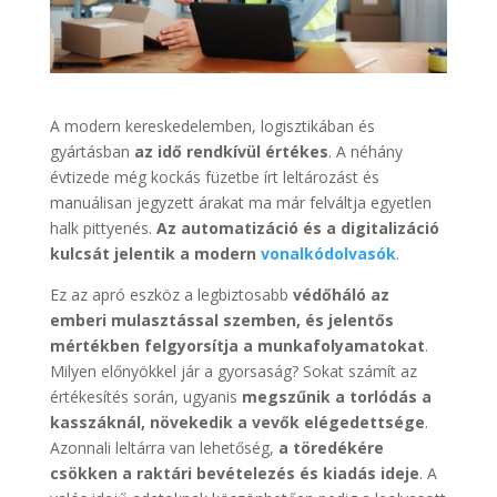
A modern kereskedelemben, logisztikában és
gyártásban
az idő rendkívül értékes
. A néhány
évtizede még kockás füzetbe írt leltározást és
manuálisan jegyzett árakat ma már felváltja egyetlen
halk pittyenés.
Az automatizáció és a digitalizáció
kulcsát jelentik a modern
vonalkódolvasók
.
Ez az apró eszköz a legbiztosabb
védőháló az
emberi mulasztással szemben, és jelentős
mértékben felgyorsítja a munkafolyamatokat
.
Milyen előnyökkel jár a gyorsaság? Sokat számít az
értékesítés során, ugyanis
megszűnik a torlódás a
kasszáknál, növekedik a vevők elégedettsége
.
Azonnali leltárra van lehetőség,
a töredékére
csökken a raktári bevételezés és kiadás ideje
. A