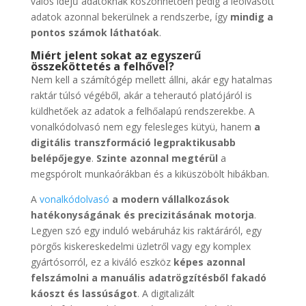
valós idejű adatoknak köszönhetően pedig a leolvasott
adatok azonnal bekerülnek a rendszerbe, így
mindig a
pontos számok láthatóak
.
Miért jelent sokat az egyszerű
összeköttetés a felhővel?
Nem kell a számítógép mellett állni, akár egy hatalmas
raktár túlsó végéből, akár a teherautó platójáról is
küldhetőek az adatok a felhőalapú rendszerekbe. A
vonalkódolvasó nem egy felesleges kütyü, hanem
a
digitális transzformáció legpraktikusabb
belépőjegye
.
Szinte azonnal megtérül
a
megspórolt munkaórákban és a kiküszöbölt hibákban.
A
vonalkódolvasó
a modern vállalkozások
hatékonyságának és precizitásának motorja
.
Legyen szó egy induló webáruház kis raktáráról, egy
pörgős kiskereskedelmi üzletről vagy egy komplex
gyártósorról, ez a kiváló eszköz
képes azonnal
felszámolni a manuális adatrögzítésből fakadó
káoszt és lassúságot
. A digitalizált