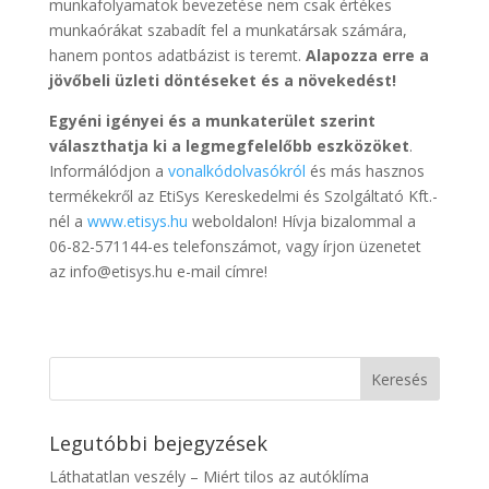
munkafolyamatok bevezetése nem csak értékes
munkaórákat szabadít fel a munkatársak számára,
hanem pontos adatbázist is teremt.
Alapozza erre a
jövőbeli üzleti döntéseket és a növekedést!
Egyéni igényei és a munkaterület szerint
választhatja ki a legmegfelelőbb eszközöket
.
Informálódjon a
vonalkódolvasókról
és más hasznos
termékekről az EtiSys Kereskedelmi és Szolgáltató Kft.-
nél a
www.etisys.hu
weboldalon! Hívja bizalommal a
06-82-571144-es telefonszámot, vagy írjon üzenetet
az info@etisys.hu e-mail címre!
Legutóbbi bejegyzések
Láthatatlan veszély – Miért tilos az autóklíma