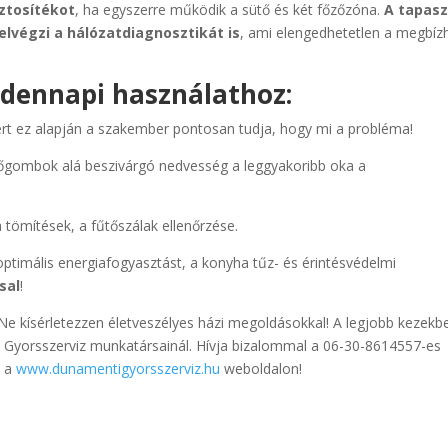
iztosítékot
, ha egyszerre működik a sütő és két főzőzóna.
A tapasz
lvégzi a hálózatdiagnosztikát is
, ami elengedhetetlen a megbíz
dennapi használathoz:
mert ez alapján a szakember pontosan tudja, hogy mi a probléma!
őgombok alá beszivárgó nedvesség a leggyakoribb oka a
 tömítések, a fűtőszálak ellenőrzése.
optimális energiafogyasztást, a konyha tűz- és érintésvédelmi
sal
!
Ne kísérletezzen életveszélyes házi megoldásokkal! A legjobb kezekb
Gyorsszerviz munkatársainál. Hívja bizalommal a 06-30-8614557-es
z a
www.dunamentigyorsszerviz.hu
weboldalon!