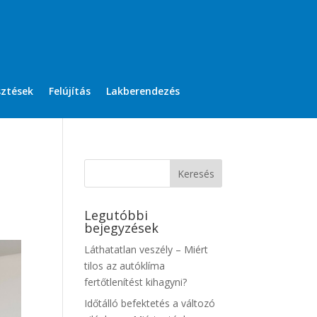
sztések
Felújítás
Lakberendezés
Legutóbbi
bejegyzések
Láthatatlan veszély – Miért
tilos az autóklíma
fertőtlenítést kihagyni?
Időtálló befektetés a változó