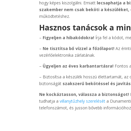
hogy képes kiszolgálni. Emiatt
lecsaphatja a b
szakember nem csak beköti a készüléket, e
működtetéshez.
Hasznos tanácsok a min
–
Figyeljen a hibakódokra!
Írja fel a kódot, 
–
Ne tisztítsa bő vízzel a főzőlapot!
Az érint
vezérlőelektronika zárlatának.
–
Ügyeljen az éves karbantartásra!
Fontos a
– Biztosítsa a készülék hosszú élettartamát, az 
biztonságát
szakszerű bekötéssel és javítás
Ne kockáztasson, válassza a biztonságot!
tudhatja a
villanytűzhely szerelését
a Dunamenti 
telefonszámot, és jusson bővebb információho