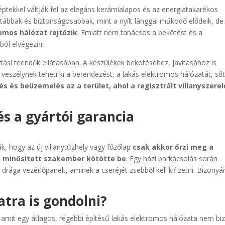
ekkel váltják fel az elegáns kerámialapos és az energiatakarékos
sztábbak és biztonságosabbak, mint a nyílt lánggal működő elődeik, d
omos hálózat rejtőzik
. Emiatt nem tanácsos a bekötést és a
ól elvégezni.
rtási teendők ellátásában. A készülékek bekötéséhez, javításához is
szélynek teheti ki a berendezést, a lakás elektromos hálózatát, sőt
és és beüzemelés az a terület, ahol a regisztrált villanyszerel
és a gyártói garancia
k, hogy az új villanytűzhely vagy főzőlap
csak akkor őrzi meg a
n minősített szakember kötötte be
. Egy házi barkácsolás során
 drága vezérlőpanelt, aminek a cseréjét zsebből kell kifizetni. Bizonyá
atra is gondolni?
amit egy átlagos, régebbi építésű lakás elektromos hálózata nem biz