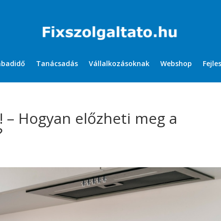
abadidő
Tanácsadás
Vállalkozásoknak
Webshop
Fejle
! – Hogyan előzheti meg a
?