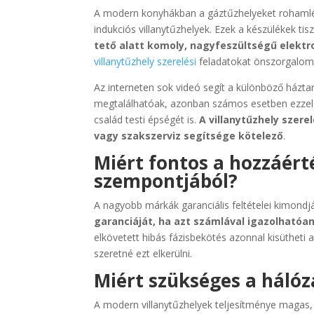
A modern konyhákban a gáztűzhelyeket rohamlépt
indukciós villanytűzhelyek. Ezek a készülékek ti
tető alatt komoly, nagyfeszültségű elektr
villanytűzhely szerelési
feladatokat önszorgalomb
Az interneten sok videó segít a különböző házta
megtalálhatóak, azonban számos esetben ezzel ve
család testi épségét is.
A villanytűzhely szerel
vagy szakszerviz segítsége kötelező
.
Miért fontos a hozzáért
szempontjából?
A nagyobb márkák garanciális feltételei kimondjá
garanciáját, ha azt számlával igazolhatóa
elkövetett hibás fázisbekötés azonnal kisütheti a
szeretné ezt elkerülni.
Miért szükséges a hálóz
A modern villanytűzhelyek teljesítménye magas, 