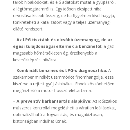
tárolt hibakódokat, és élő adatokat mutat a gyújtásról,
a légtömegáramról is. Egy időben elcsípett hiba
orvoslása kisebb összeg, de ha figyelmen kívül hagyja,
tönkreteheti a katalizátort vagy a teljes üzemanyag-
ellátó rendszert.
–
Az LPG tisztább és olcsóbb üzemanyag, de az
égési tulajdonságai eltérnek a benzinétől:
a gáz
magasabb hőmérsékleten ég, érzékenyebb a
keverékképzési hibákra.
–
Kombinált benzines és LPG-s diagnosztika:
A
szakember mindkét üzemmódot finomhangolja, ezzel
kiszűrve a rejtett gyújtáshibákat. Ennek köszönhetően
megőrizhető a motor hosszú élettartama.
–
A preventív karbantartás alapköve:
Az időszakos
műszeres kontrollal megelőzheti a váratlan leállásokat,
optimalizálható a fogyasztás, és magabiztosan,
biztonságban indulhat útnak.