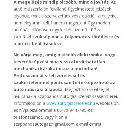
A megelőzés mindig olcsóbb, mint a javítás
. Az
autó műszerfalán felvillanó figyelmeztető jelzések
olyanok, mint a szervezetünk vészreakciói, amelyeket
nem elnyomni kell, hanem megérteni. Egy modern
autónál, különösen egy kettős üzemű LPG-s
járműnél
szükség van a folyamatos törődésre és
a precíz beállításokra
.
Ne várja meg, amíg a kisebb elektronikai vagy
keverékképzési hiba visszafordíthatatlan
mechanikai károkat okoz a motorban!
Professzionális felszereléssel és
szakértelemmel pontosan feltérképezhető az
autó műszaki állapota
. Megbízható segítséget
nyújtanak a Szappanos Autógáz Szerviz szakemberei.
Informálódjon a
www.autogazszereles.hu
weboldalon,
és hívja bizalommal a 06-70-9447495-ös
telefonszámot, vagy írjon a
szappanosautogaz@gmail.com e-mail címre!