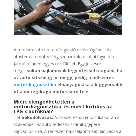
A modern autók ma már guruló számítógépek. Az
utastértől a motortérig szenzorok tucatjai figyelik a
jármű minden egyes rezdülését. Egy jelzésre
mégis
sokan hajlamosak legyintéssel reagálni, ha
az autó látszólag jól megy, pedig a műszeres
motordiagnosztika
elhanyagolása a leggyorsabb
út a méregdrága motorcsere felé
.
Miért elengedhetetlen a
motordiagnosztika, és miért kritikus az
LPG-s autóknál?
–
Hibakódolvasás:
A műszeres diagnosztika során a
szakember az autó fedélzeti számítógépére
kapcsolódik rá. A rendszer hajszálpontosan kiolvassa a