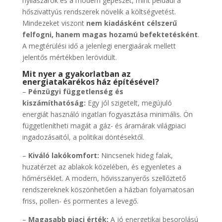
nyílászárók és a modern gépészet, mint például a
hőszivattyús rendszerek növelik a költségvetést.
Mindezeket viszont
nem kiadásként célszerű
felfogni, hanem magas hozamú befektetésként
.
A megtérülési idő a jelenlegi energiaárak mellett
jelentős mértékben lerövidült.
Mit nyer a gyakorlatban az
energiatakarékos ház építésével?
–
Pénzügyi függetlenség és
kiszámíthatóság:
Egy jól szigetelt, megújuló
energiát használó ingatlan fogyasztása minimális. Ön
függetlenítheti magát a gáz- és áramárak világpiaci
ingadozásaitól, a politikai döntésektől.
–
Kiváló lakókomfort:
Nincsenek hideg falak,
huzatérzet az ablakok közelében, és egyenletes a
hőmérséklet. A modern, hővisszanyerős szellőztető
rendszereknek köszönhetően a házban folyamatosan
friss, pollen- és pormentes a levegő.
–
Magasabb piaci érték:
A jó energetikai besorolású