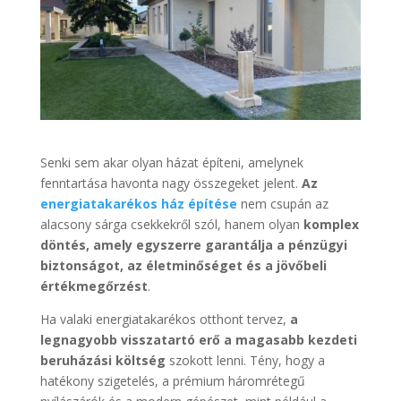
Senki sem akar olyan házat építeni, amelynek
fenntartása havonta nagy összegeket jelent.
Az
energiatakarékos ház építése
nem csupán az
alacsony sárga csekkekről szól, hanem olyan
komplex
döntés, amely egyszerre garantálja a pénzügyi
biztonságot, az életminőséget és a jövőbeli
értékmegőrzést
.
Ha valaki energiatakarékos otthont tervez,
a
legnagyobb visszatartó erő a magasabb kezdeti
beruházási költség
szokott lenni. Tény, hogy a
hatékony szigetelés, a prémium háromrétegű