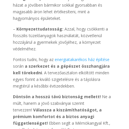
házat a jövőben bármikor sokkal gyorsabban és
magasabb áron lehet értékesíteni, mint a
hagyományos épületeket.
–
Környezettudatosság:
Azzal, hogy csökkenti a
fosszilis tüzelőanyagok használatát, közvetlenül
hozzájárul a gyermekek jövőjéhez, a környezet
védelméhez.
Fontos tudni, hogy az
energiatakarékos ház építése
során
a szerkezet és a gépészet összhangjára
kell törekedni
. A tervezőasztalon elköltött minden
egyes forint a kiváló szigetelésre és a tájolásra
megtérül a későbbi évtizedekben.
Döntsön a hosszú távú biztonság mellett!
Ne a
múlt, hanem a jövő szabványai szerint
tervezzen!
Válassza a kiszámíthatóságot, a
prémium komfortot és a biztos anyagi
függetlenséget!
Ebben segít a Mérnökangyal Kft.,