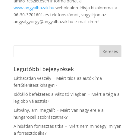
amiről részletesen informálódhat a
www.angyalhazak.hu
weboldalon. Hívja bizalommal a
06-30-3701601-es telefonszámot, vagy írjon az
angyalgyorgy@angyalhazak.hu e-mail címre!
Legutóbbi bejegyzések
Láthatatlan veszély – Miért tilos az autóklíma
fertőtlenítést kihagyni?
Időtálló befektetés a változó világban – Miért a tégla a
legjobb választás?
Látvány, ami megállít – Miért van nagy ereje a
hungarocell szobrászatnak?
A hibátlan forrasztás titka – Miért nem mindegy, milyen
a forrasztópáka?