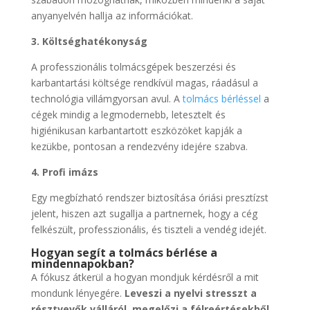
anyanyelvén hallja az információkat.
3. Költséghatékonyság
A professzionális tolmácsgépek beszerzési és
karbantartási költsége rendkívül magas, ráadásul a
technológia villámgyorsan avul. A
tolmács bérléssel
a
cégek mindig a legmodernebb, letesztelt és
higiénikusan karbantartott eszközöket kapják a
kezükbe, pontosan a rendezvény idejére szabva.
4. Profi imázs
Egy megbízható rendszer biztosítása óriási presztízst
jelent, hiszen azt sugallja a partnernek, hogy a cég
felkészült, professzionális, és tiszteli a vendég idejét.
Hogyan segít a tolmács bérlése a
mindennapokban?
A fókusz átkerül a hogyan mondjuk kérdésről a mit
mondunk lényegére.
Leveszi a nyelvi stresszt a
résztvevők válláról, megelőzi a félreértésekből