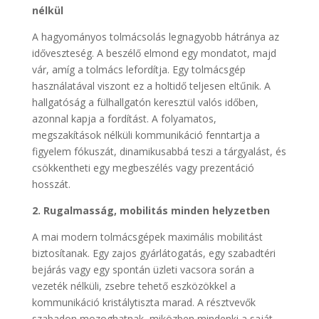
nélkül
A hagyományos tolmácsolás legnagyobb hátránya az
időveszteség. A beszélő elmond egy mondatot, majd
vár, amíg a tolmács lefordítja. Egy tolmácsgép
használatával viszont ez a holtidő teljesen eltűnik. A
hallgatóság a fülhallgatón keresztül valós időben,
azonnal kapja a fordítást. A folyamatos,
megszakítások nélküli kommunikáció fenntartja a
figyelem fókuszát, dinamikusabbá teszi a tárgyalást, és
csökkentheti egy megbeszélés vagy prezentáció
hosszát.
2. Rugalmasság, mobilitás minden helyzetben
A mai modern tolmácsgépek maximális mobilitást
biztosítanak. Egy zajos gyárlátogatás, egy szabadtéri
bejárás vagy egy spontán üzleti vacsora során a
vezeték nélküli, zsebre tehető eszközökkel a
kommunikáció kristálytiszta marad. A résztvevők
szabadon mozoghatnak, miközben mindenki a saját