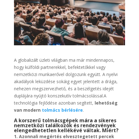
A globalizált üzleti világban ma már mindennapos,
hogy külföldi partnerekkel, befektetőkkel vagy
nemzetközi munkaerővel dolgozunk együtt. A nyelvi
akadályok leküzdése sokáig egyet jelentett a drága,
nehezen megszervezhető, és a beszélgetés idejét
duplájára nyújtó konszekutív tolmácsolással.A
technológia fejlődése azonban segített,
lehetőség
van modern
tolmács bérlésére
.
A korszerű tolmácsgépek mára a sikeres
nemzetközi találkozók és rendezvények
elengedhetetlen kellékévé váltak. Miért?
1. Azonnali megértés elvesztegetett percek