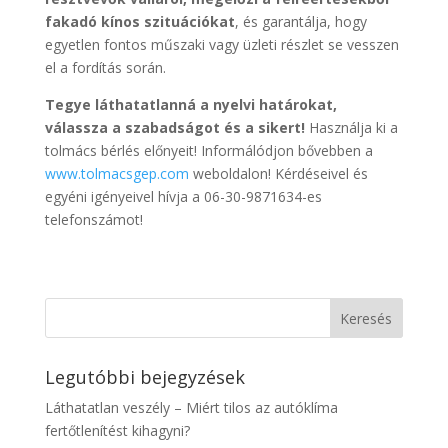
fakadó kínos szituációkat
, és garantálja, hogy
egyetlen fontos műszaki vagy üzleti részlet se vesszen
el a fordítás során.
Tegye láthatatlanná a nyelvi határokat,
válassza a szabadságot és a sikert!
Használja ki a
tolmács bérlés előnyeit! Informálódjon bővebben a
www.tolmacsgep.com
weboldalon! Kérdéseivel és
egyéni igényeivel hívja a 06-30-9871634-es
telefonszámot!
Legutóbbi bejegyzések
Láthatatlan veszély – Miért tilos az autóklíma
fertőtlenítést kihagyni?