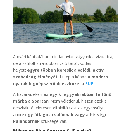
A nyári kánikulában mindannyian vágyunk a vízpartra,
de a zsúfolt strandokon való tartózkodás
helyett
egyre többen keresik a valódi, aktív
szabadság élményét
. Itt lép a képbe
a modern
nyarak legnépszerűbb eszköze: a
SUP
.
A hazai vizeken
az egyik leggyakrabban feltűnő
márka a Spartan
. Nem véletlenül, hiszen ezek a
deszkák tökéletesen eltalálták azt az egyensúlyt,
amire
egy átlagos családnak vagy a hétvégi
kalandornak
szüksége van.