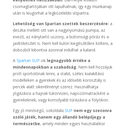
csomagtartójában ott lapulhatnak, így egy munkanap
után is leugorhat a legközelebbi vízpartra.
Lehetőség van Spartan szettek beszerzésére:
a
deszka mellett ott van a nagynyomású pumpa, az
evező, az iránytartó uszony, a biztonsági póráz és a
javítókészlet is. Nem kell külön kiegészítőkre költeni, a
dobozból kibontva azonnal indulhat a kaland.
A
Spartan SUP
-ok
legnagyobb értéke a
mindennapokban a szabadság
. Nem kell hozzájuk
profi sportolónak lenni, a stabil, széles kialakítású
modelleken a gyerekek és az idősebb korosztály is
percek alatt sikerélményt szerez. Használhatja
jógázásra a hajnali tükörvizen, napozómatracként a
gyerekeknek, vagy komolyabb túrázásra a folyókon.
Egy jó minőségű, sokoldalú
SUP
nem egy szezonra
szóló játék, hanem egy állandó belépőjegy a
természetbe
, amely minden egyes használatkor