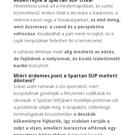
Miben rejlik a Spartan SUP titka?
Hihetetlenül sokat ad a mindennapokban, és szinte
észrevétlenül. Amikor feláll a deszkára a Balatonon, a
Velencei-tavon vagy a Dunakanyarban,
az első dolog,
amit észrevesz: a csend és a perspektíva
változása
. Kiszakadhat a part menti ricsajból, és a
saját tempójában fedezheti fel a természetet.
A suhanás élménye miatt
alig érezhető az edzés,
de fejlődnek a mélyizmok, és kiváló ízületkímélő
kardió
biztosított.
Miért érdemes pont a
Spartan SUP
mellett
dönteni?
Sokan azért tartanak a vízi sportoktól, mert
bonyolultnak gondolják a felszerelés szállítását és
tárolását. A Spartan felfújható modelljei pontosan ezt
a problémát oldják meg. A strapabíró, többrétegű
technológiának köszönhetően
a deszkák
kőkeményre fújhatók, így stabilan tartják a
súlyt a vízen, emellett leeresztve elférnek egy
kényelmes hátizsákban
. Bármelyik kisautó