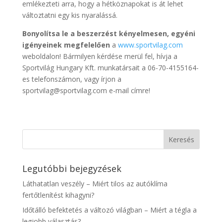
emlékezteti arra, hogy a hétköznapokat is át lehet
változtatni egy kis nyaralássá.
Bonyolítsa le a beszerzést kényelmesen, egyéni
igényeinek megfelelően
a
www.sportvilag.com
weboldalon! Bármilyen kérdése merül fel, hívja a
Sportvilág Hungary Kft. munkatársait a 06-70-4155164-
es telefonszámon, vagy írjon a
sportvilag@sportvilag.com e-mail címre!
Legutóbbi bejegyzések
Láthatatlan veszély – Miért tilos az autóklíma
fertőtlenítést kihagyni?
Időtálló befektetés a változó világban – Miért a tégla a
legjobb választás?