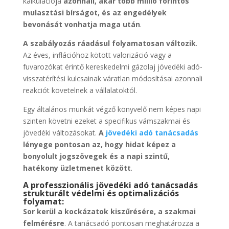
kalkulációja
azonnali, akár több millió forintos
mulasztási bírságot, és az engedélyek
bevonását vonhatja maga után
.
A szabályozás ráadásul folyamatosan változik
.
Az éves, inflációhoz kötött valorizáció vagy a
fuvarozókat érintő kereskedelmi gázolaj jövedéki adó-
visszatérítési kulcsainak váratlan módosításai azonnali
reakciót követelnek a vállalatoktól.
Egy általános munkát végző könyvelő nem képes napi
szinten követni ezeket a specifikus vámszakmai és
jövedéki változásokat.
A
jövedéki adó tanácsadás
lényege pontosan az, hogy hidat képez a
bonyolult jogszövegek és a napi szintű,
hatékony üzletmenet között
.
A professzionális jövedéki adó tanácsadás
strukturált védelmi és optimalizációs
folyamat:
Sor kerül a kockázatok kiszűrésére, a szakmai
felmérésre
. A tanácsadó pontosan meghatározza a