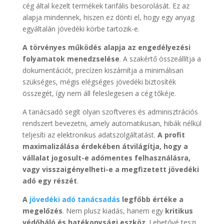
cég által kezelt termékek tarifális besorolását. Ez az
alapja mindennek, hiszen ez dönti el, hogy egy anyag
egyáltalán jövedéki körbe tartozik-e.
A törvényes működés alapja az engedélyezési
folyamatok menedzselése
. A szakértő összeállítja a
dokumentációt, precízen kiszámítja a minimálisan
szükséges, mégis elégséges jövedéki biztosíték
összegét, így nem áll feleslegesen a cég tőkéje.
A tanácsadó segít olyan szoftveres és adminisztrációs
rendszert bevezetni, amely automatikusan, hibák nélkül
teljesíti az elektronikus adatszolgáltatást.
A profit
maximalizálása érdekében átvilágítja, hogy a
vállalat jogosult-e adómentes felhasználásra,
vagy visszaigényelheti-e a megfizetett jövedéki
adó egy részét
.
A
jövedéki adó tanácsadás
legfőbb értéke a
megelőzés
. Nem plusz kiadás, hanem egy
kritikus
védőháló és hatékonysági eszköz
. Lehetővé teszi,