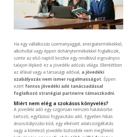
Ha egy vállalkozás üzemanyaggal, energiatermékekkel,
alkohollal vagy éppen dohánytermékekkel foglalkozik,
szinte az első naptól kezdve egy rendkívül ingoványos
talajon lépked: ez a jövedéki adózás világa. Ellentétben
az áfával vagy a társasági adóval,
a jövedéki
szabályozás nem ismer rugalmasságot
. Éppen
ezért
fontos jövedéki adó tanácsadással
foglalkozó stratégiai partnerre támaszkodni
.
Miért nem elég a szokásos könyvelés?
A jövedéki adó egy szigorúan nemzeti hatáskörbe
tartozó, egyfázisú fogyasztási adó. Egyetlen hibás
áruosztályozási kód, egy elkésett adatszolgáltatás
vagy a kötelező jövedéki biztosíték nem megfelelő