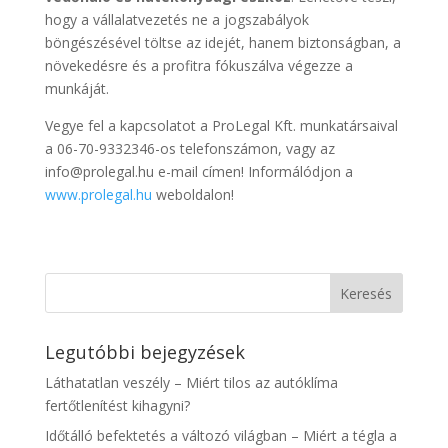
hogy a vállalatvezetés ne a jogszabályok
böngészésével töltse az idejét, hanem biztonságban, a
növekedésre és a profitra fókuszálva végezze a
munkáját.
Vegye fel a kapcsolatot a ProLegal Kft. munkatársaival
a 06-70-9332346-os telefonszámon, vagy az
info@prolegal.hu e-mail címen! Informálódjon a
www.prolegal.hu
weboldalon!
Legutóbbi bejegyzések
Láthatatlan veszély – Miért tilos az autóklíma
fertőtlenítést kihagyni?
Időtálló befektetés a változó világban – Miért a tégla a