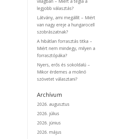
világban – Miért a tégla a
legjobb választás?
Látvány, ami megállít – Miért
van nagy ereje a hungarocell
szobrászatnak?
A hibátlan forrasztás titka –
Miért nem mindegy, milyen a
forrasztópáka?
Nyers, erős és sokoldalú –
Mikor érdemes a molinó
szövetet választani?
Archívum
2026. augusztus
2026. július
2026. június
2026. május