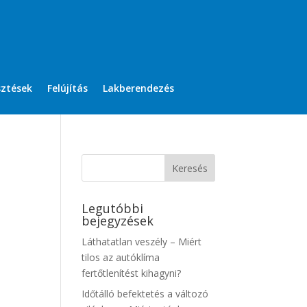
sztések
Felújítás
Lakberendezés
Legutóbbi
bejegyzések
Láthatatlan veszély – Miért
tilos az autóklíma
fertőtlenítést kihagyni?
Időtálló befektetés a változó