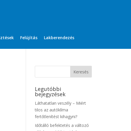
sztések
Felújítás
Lakberendezés
Legutóbbi
bejegyzések
Láthatatlan veszély – Miért
tilos az autóklíma
fertőtlenítést kihagyni?
Időtálló befektetés a változó