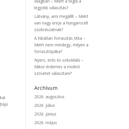
világban – Miért a tégla a
legjobb választás?
Látvány, ami megállít – Miért
van nagy ereje a hungarocell
szobrászatnak?
A hibátlan forrasztás titka –
Miért nem mindegy, milyen a
forrasztópáka?
Nyers, erős és sokoldalú –
Mikor érdemes a molinó
szövetet választani?
Archívum
2026. augusztus
kal
jtájú
2026. július
2026. június
2026. május