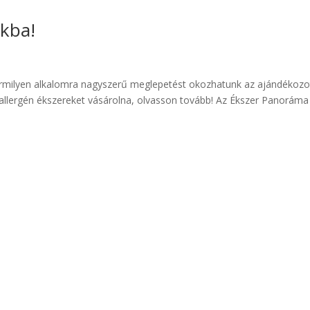
kba!
bármilyen alkalomra nagyszerű meglepetést okozhatunk az ajándékozo
iallergén ékszereket vásárolna, olvasson tovább! Az Ékszer Panoráma