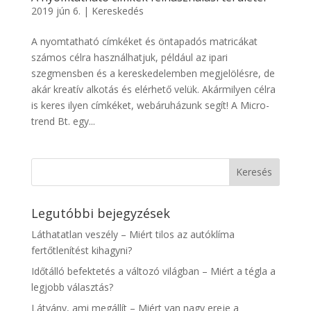
2019 jún 6.
|
Kereskedés
A nyomtatható címkéket és öntapadós matricákat
számos célra használhatjuk, például az ipari
szegmensben és a kereskedelemben megjelölésre, de
akár kreatív alkotás és elérhető velük. Akármilyen célra
is keres ilyen címkéket, webáruházunk segít! A Micro-
trend Bt. egy...
Legutóbbi bejegyzések
Láthatatlan veszély – Miért tilos az autóklíma
fertőtlenítést kihagyni?
Időtálló befektetés a változó világban – Miért a tégla a
legjobb választás?
Látvány, ami megállít – Miért van nagy ereje a