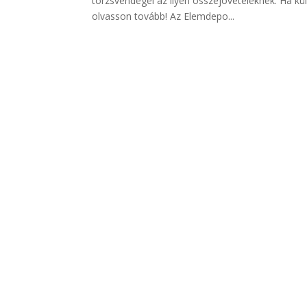
törzsvendégei az ilyen összejöveteleknek. Ha kül
olvasson tovább! Az Elemdepo...