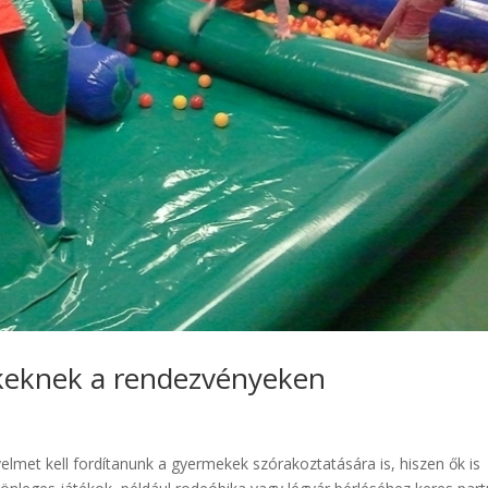
keknek a rendezvényeken
yelmet kell fordítanunk a gyermekek szórakoztatására is, hiszen ők is