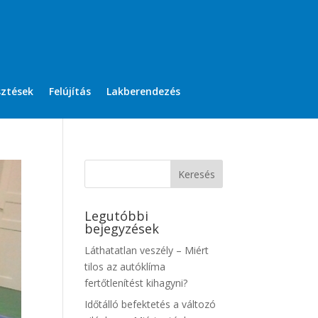
sztések
Felújítás
Lakberendezés
Legutóbbi
bejegyzések
Láthatatlan veszély – Miért
tilos az autóklíma
fertőtlenítést kihagyni?
Időtálló befektetés a változó