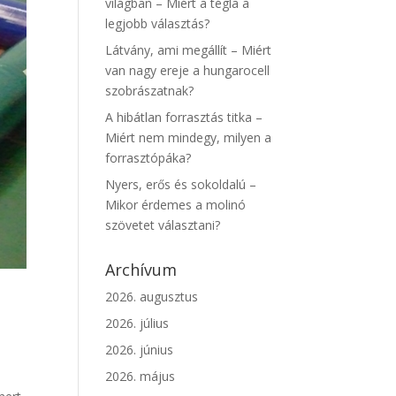
világban – Miért a tégla a
legjobb választás?
Látvány, ami megállít – Miért
van nagy ereje a hungarocell
szobrászatnak?
A hibátlan forrasztás titka –
Miért nem mindegy, milyen a
forrasztópáka?
Nyers, erős és sokoldalú –
Mikor érdemes a molinó
szövetet választani?
Archívum
2026. augusztus
2026. július
2026. június
2026. május