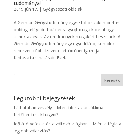
tudománya!
2019 jún 17.
|
Gyógyászati oldalak
A Germán Gyógytudomány egyre több szakembert és
boldog, elégedett pácienst gyűjt maga köré ahogy
telnek az évek. Az eredmények magukért beszélnek! A
Germán Gyógytudomány egy egyedülálló, komplex
rendszer, több tízezer esettörténet igazolja
fantasztikus hatásait. Ezek...
Legutóbbi bejegyzések
Láthatatlan veszély – Miért tilos az autóklíma
fertőtlenítést kihagyni?
Időtálló befektetés a változó világban – Miért a tégla a
legjobb választás?