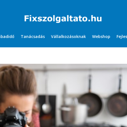
abadidő
Tanácsadás
Vállalkozásoknak
Webshop
Fejle