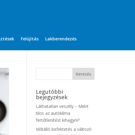
sztések
Felújítás
Lakberendezés
Legutóbbi
bejegyzések
Láthatatlan veszély – Miért
tilos az autóklíma
fertőtlenítést kihagyni?
Időtálló befektetés a változó