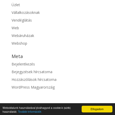
Üzlet
Vállalkozásoknak
Vendéglátás
Web
Webáruházak
Webshop
Meta
Bejelentkezés
Bejegyzések hírcsatorna
Hozzászólások hírcsatorna
WordPress Magyarország
Weboldalunk használatával jóváhagyod a cookie-k (sütik)
Elfogadom
© fixszolgaltato.hu |
Impresszum
használatát.
További információk