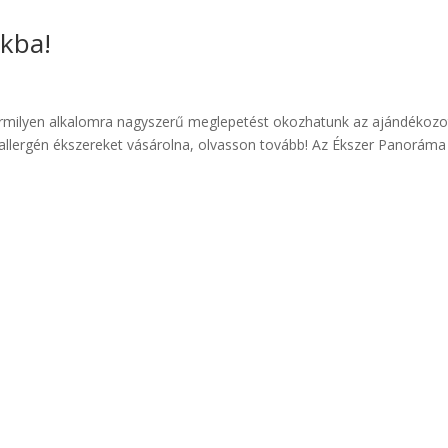
kba!
bármilyen alkalomra nagyszerű meglepetést okozhatunk az ajándékozo
iallergén ékszereket vásárolna, olvasson tovább! Az Ékszer Panoráma