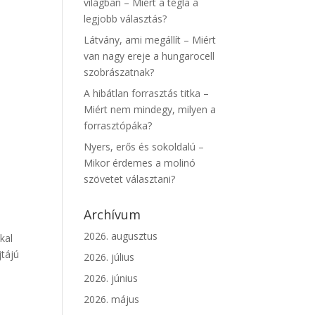
világban – Miért a tégla a
legjobb választás?
Látvány, ami megállít – Miért
van nagy ereje a hungarocell
szobrászatnak?
A hibátlan forrasztás titka –
Miért nem mindegy, milyen a
forrasztópáka?
Nyers, erős és sokoldalú –
Mikor érdemes a molinó
szövetet választani?
Archívum
2026. augusztus
kal
jtájú
2026. július
2026. június
2026. május