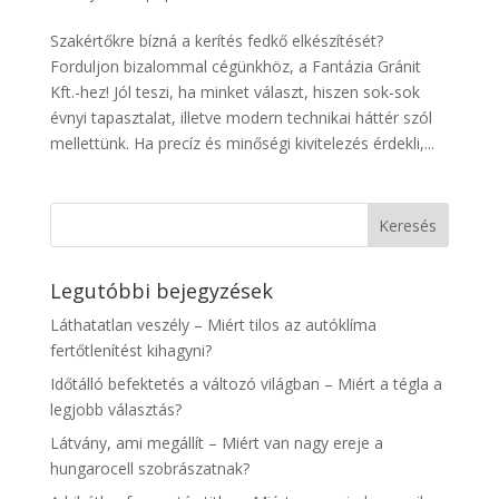
Szakértőkre bízná a kerítés fedkő elkészítését?
Forduljon bizalommal cégünkhöz, a Fantázia Gránit
Kft.-hez! Jól teszi, ha minket választ, hiszen sok-sok
évnyi tapasztalat, illetve modern technikai háttér szól
mellettünk. Ha precíz és minőségi kivitelezés érdekli,...
Legutóbbi bejegyzések
Láthatatlan veszély – Miért tilos az autóklíma
fertőtlenítést kihagyni?
Időtálló befektetés a változó világban – Miért a tégla a
legjobb választás?
Látvány, ami megállít – Miért van nagy ereje a
hungarocell szobrászatnak?