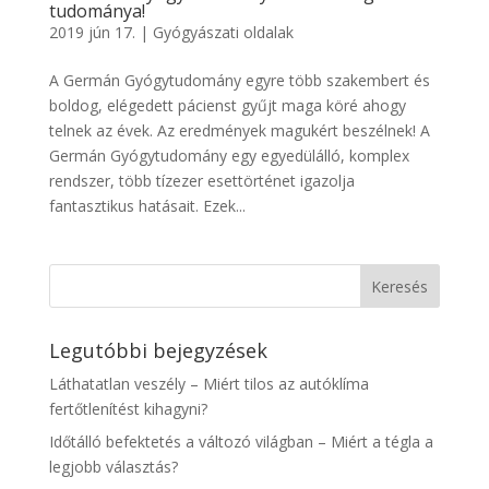
tudománya!
2019 jún 17.
|
Gyógyászati oldalak
A Germán Gyógytudomány egyre több szakembert és
boldog, elégedett pácienst gyűjt maga köré ahogy
telnek az évek. Az eredmények magukért beszélnek! A
Germán Gyógytudomány egy egyedülálló, komplex
rendszer, több tízezer esettörténet igazolja
fantasztikus hatásait. Ezek...
Legutóbbi bejegyzések
Láthatatlan veszély – Miért tilos az autóklíma
fertőtlenítést kihagyni?
Időtálló befektetés a változó világban – Miért a tégla a
legjobb választás?