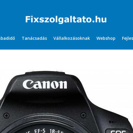
abadidő
Tanácsadás
Vállalkozásoknak
Webshop
Fejle