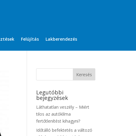
sztések
Felújítás
Lakberendezés
Legutóbbi
bejegyzések
Láthatatlan veszély – Miért
tilos az autóklíma
fertőtlenítést kihagyni?
Időtálló befektetés a változó