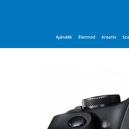
Ajándék
Életmód
Kreatív
Sz