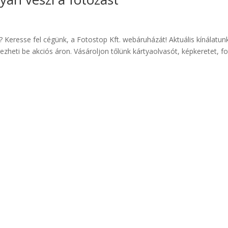
? Keresse fel cégünk, a Fotostop Kft. webáruházát! Aktuális kínálatu
zheti be akciós áron. Vásároljon tőlünk kártyaolvasót, képkeretet, f