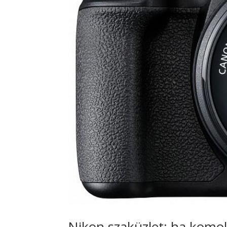
Nikon szaküzlet: ha komol