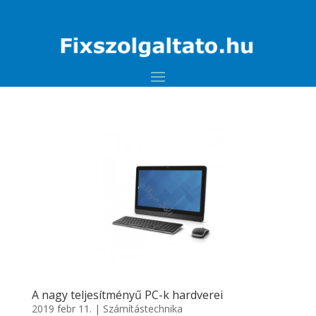
A nagy teljesítményű PC-k hardverei
2019 febr 11.
|
Számítástechnika