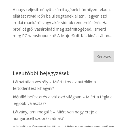
A nagy teljesítményű számítógépek bármilyen feladat
ellátást rövid időn belül segítenek ellátni, legyen szó
irodai munkáról vagy akár videók rendereléséről. Ha
profi cégtől vásárolnád meg számítógéped, ismerd
meg PC webshopunkat! A MajorSoft Kft. kínálatában...
Legutóbbi bejegyzések
Láthatatlan veszély – Miért tilos az autóklíma
fertőtlenítést kihagyni?
Időtálló befektetés a változó világban – Miért a tégla a
legjobb választás?
Látvány, ami megállít – Miért van nagy ereje a
hungarocell szobrászatnak?
A hibátlan forrasztás titka – Miért nem mindegy, milyen