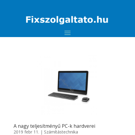
A nagy teljesítményű PC-k hardverei
2019 febr 11.
|
Számítástechnika