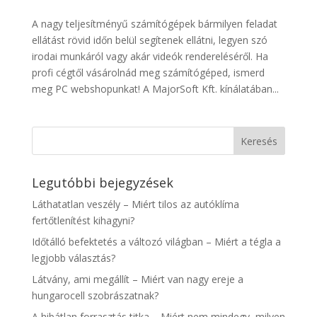
A nagy teljesítményű számítógépek bármilyen feladat
ellátást rövid időn belül segítenek ellátni, legyen szó
irodai munkáról vagy akár videók rendereléséről. Ha
profi cégtől vásárolnád meg számítógéped, ismerd
meg PC webshopunkat! A MajorSoft Kft. kínálatában...
Legutóbbi bejegyzések
Láthatatlan veszély – Miért tilos az autóklíma
fertőtlenítést kihagyni?
Időtálló befektetés a változó világban – Miért a tégla a
legjobb választás?
Látvány, ami megállít – Miért van nagy ereje a
hungarocell szobrászatnak?
A hibátlan forrasztás titka – Miért nem mindegy, milyen