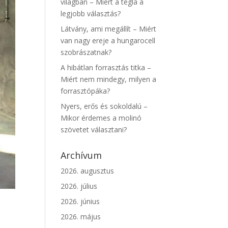
világban – Miért a tégla a
legjobb választás?
Látvány, ami megállít – Miért
van nagy ereje a hungarocell
szobrászatnak?
A hibátlan forrasztás titka –
Miért nem mindegy, milyen a
forrasztópáka?
Nyers, erős és sokoldalú –
Mikor érdemes a molinó
szövetet választani?
Archívum
2026. augusztus
2026. július
2026. június
2026. május