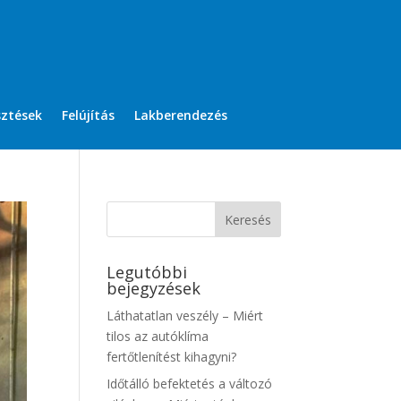
sztések
Felújítás
Lakberendezés
Legutóbbi
bejegyzések
Láthatatlan veszély – Miért
tilos az autóklíma
fertőtlenítést kihagyni?
Időtálló befektetés a változó