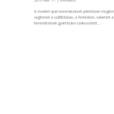
2019 febr 11.
|
Innováció
A modern ipari berendezések jelentősen megkönn
segítenek a szállításban, a festésben, valamint 
berendezések gyártására szakosodott....