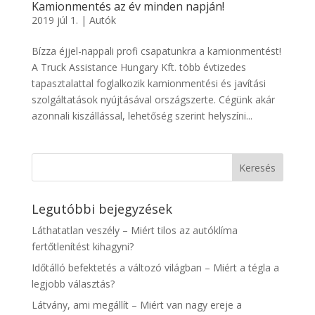
Kamionmentés az év minden napján!
2019 júl 1.
|
Autók
Bízza éjjel-nappali profi csapatunkra a kamionmentést!
A Truck Assistance Hungary Kft. több évtizedes
tapasztalattal foglalkozik kamionmentési és javítási
szolgáltatások nyújtásával országszerte. Cégünk akár
azonnali kiszállással, lehetőség szerint helyszíni...
Legutóbbi bejegyzések
Láthatatlan veszély – Miért tilos az autóklíma
fertőtlenítést kihagyni?
Időtálló befektetés a változó világban – Miért a tégla a
legjobb választás?
Látvány, ami megállít – Miért van nagy ereje a