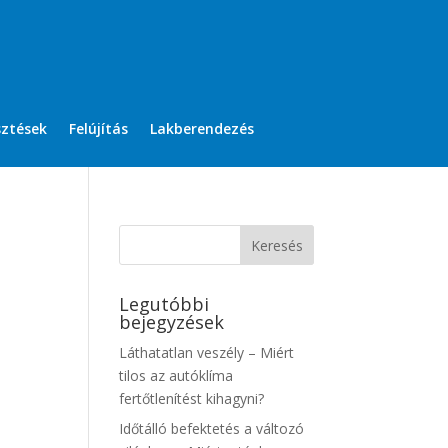
sztések
Felújítás
Lakberendezés
Legutóbbi
bejegyzések
Láthatatlan veszély – Miért
tilos az autóklíma
fertőtlenítést kihagyni?
Időtálló befektetés a változó