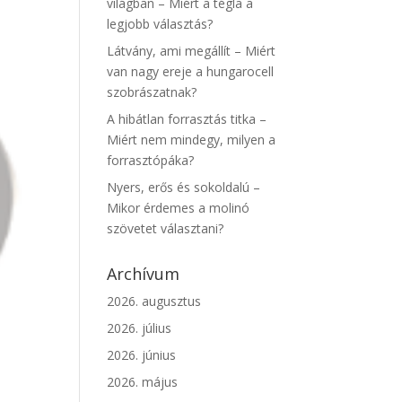
világban – Miért a tégla a
legjobb választás?
Látvány, ami megállít – Miért
van nagy ereje a hungarocell
szobrászatnak?
A hibátlan forrasztás titka –
Miért nem mindegy, milyen a
forrasztópáka?
Nyers, erős és sokoldalú –
Mikor érdemes a molinó
szövetet választani?
Archívum
2026. augusztus
2026. július
2026. június
2026. május